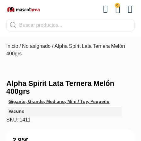
0
OTROS
Inicio
/
No asignado
/ Alpha Spirit Lata Ternera Melón
400grs
Alpha Spirit Lata Ternera Melón
400grs
Gigante
,
Grande
,
Mediano
,
Mini / Toy
,
Pequeño
Vacuno
SKU: 1411
2.95
€