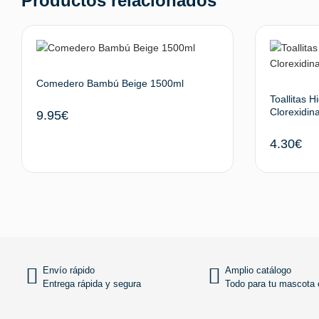
Productos relacionados
Comedero Bambú Beige 1500ml
Toallitas H
Clorexidin
9.95
€
4.30
€
Añadir al carrito
Envío rápido
Amplio catálogo
Entrega rápida y segura
Todo para tu mascota e