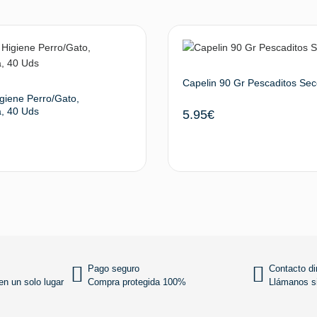
Capelin 90 Gr Pescaditos Se
igiene Perro/Gato,
a, 40 Uds
5.95
€
Añadir al carrito
Añadir
Pago seguro
Contacto di
n un solo lugar
Compra protegida 100%
Llámanos si