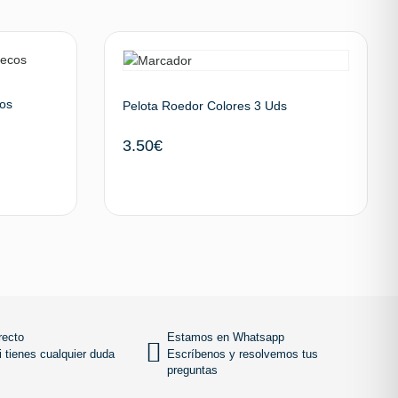
cos
Pelota Roedor Colores 3 Uds
3.50
€
 al carrito
Añadir al carrito
SUBIR
recto
Estamos en Whatsapp
 tienes cualquier duda
Escríbenos y resolvemos tus
preguntas