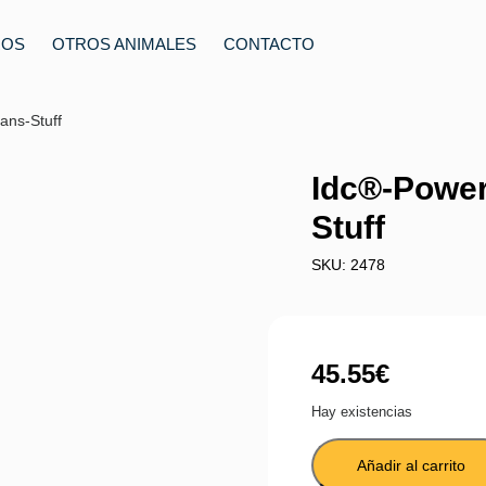
ROS
OTROS ANIMALES
CONTACTO
ans-Stuff
Idc®-Power
Stuff
SKU: 2478
45.55
€
Hay existencias
Añadir al carrito