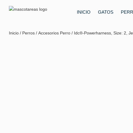
INICIO
GATOS
PER
Inicio
/
Perros
/
Accesorios Perro
/ Idc®-Powerharness, Size: 2, Je