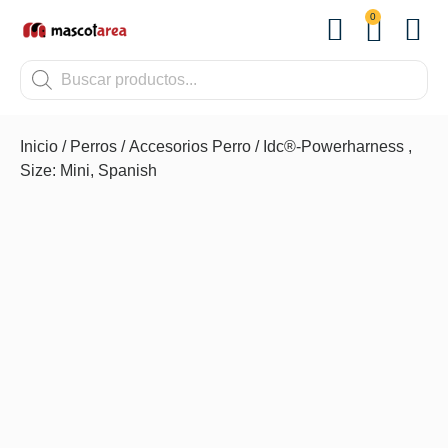
0
OTROS
Inicio
/
Perros
/
Accesorios Perro
/ Idc®-Powerharness ,
Size: Mini, Spanish