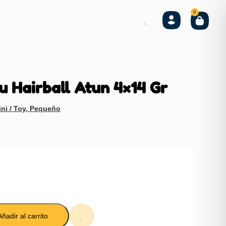
0
u Hairball Atun 4×14 Gr
ni / Toy
,
Pequeño
Añadir al carrito