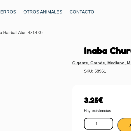
PERROS
OTROS ANIMALES
CONTACTO
u Hairball Atun 4×14 Gr
Inaba Chur
Gigante
,
Grande
,
Mediano
,
Mi
SKU: 58961
3.25
€
Hay existencias