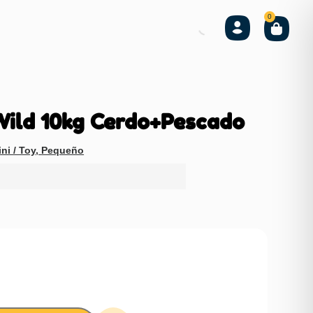
0
ild 10kg Cerdo+Pescado
ni / Toy
,
Pequeño