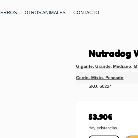
PERROS
OTROS ANIMALES
CONTACTO
Nutradog W
Gigante
,
Grande
,
Mediano
,
Mi
Cerdo
,
Mixto
,
Pescado
SKU: 60224
53.90
€
Hay existencias