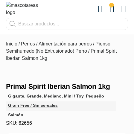
0
OTROS
Inicio
/
Perros
/
Alimentación para perros
/
Pienso
Semihumedo (No Extrusionado) Perro
/ Primal Spirit
Iberian Salmon 1kg
Primal Spirit Iberian Salmon 1kg
Gigante
,
Grande
,
Mediano
,
Mini / Toy
,
Pequeño
Grain Free / Sin cereales
Salmón
SKU: 62656