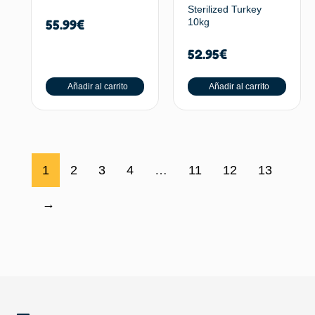
Sterilized Turkey
10kg
55.99
€
52.95
€
Añadir al carrito
Añadir al carrito
1
2
3
4
…
11
12
13
→
SUBIR