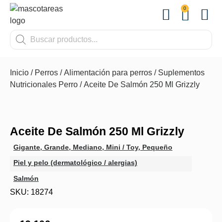
0
OTROS
Inicio
/
Perros
/
Alimentación para perros
/
Suplementos
Nutricionales Perro
/ Aceite De Salmón 250 Ml Grizzly
Aceite De Salmón 250 Ml Grizzly
Gigante
,
Grande
,
Mediano
,
Mini / Toy
,
Pequeño
Piel y pelo (dermatológico / alergias)
Salmón
SKU: 18274