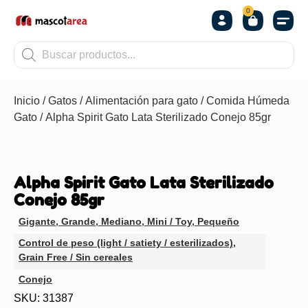
0
OTROS
Inicio
/
Gatos
/
Alimentación para gato
/
Comida Húmeda
Gato
/ Alpha Spirit Gato Lata Sterilizado Conejo 85gr
Alpha Spirit Gato Lata Sterilizado
Conejo 85gr
Gigante
,
Grande
,
Mediano
,
Mini / Toy
,
Pequeño
Control de peso (light / satiety / esterilizados)
,
Grain Free / Sin cereales
Conejo
SKU: 31387