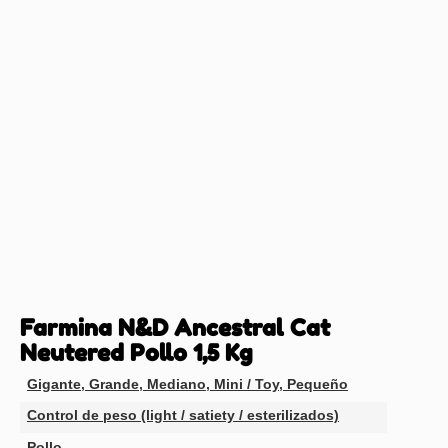
Farmina N&D Ancestral Cat
Neutered Pollo 1,5 Kg
Gigante
,
Grande
,
Mediano
,
Mini / Toy
,
Pequeño
Control de peso (light / satiety / esterilizados)
Pollo