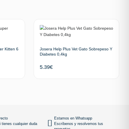
r Kitten 6
Josera Help Plus Vet Gato Sobrepeso Y
Diabetes 0,4kg
5.39
€
 al carrito
Añadir al carrito
SUBIR
recto
Estamos en Whatsapp
 tienes cualquier duda
Escríbenos y resolvemos tus
preguntas