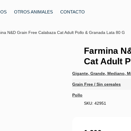
ROS
OTROS ANIMALES
CONTACTO
ina N&D Grain Free Calabaza Cat Adult Pollo & Granada Lata 80 G
Farmina N&
Cat Adult 
Gigante
,
Grande
,
Mediano
,
Mi
Grain Free / Sin cereales
Pollo
SKU: 42951