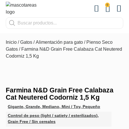
0
OTROS
Inicio
/
Gatos
/
Alimentación para gato
/
Pienso Seco
Gatos
/ Farmina N&D Grain Free Calabaza Cat Neutered
Codorniz 1,5 Kg
Farmina N&D Grain Free Calabaza
Cat Neutered Codorniz 1,5 Kg
Gigante
,
Grande
,
Mediano
,
Mini / Toy
,
Pequeño
Control de peso (light / satiety / esterilizados)
,
Grain Free / Sin cereales