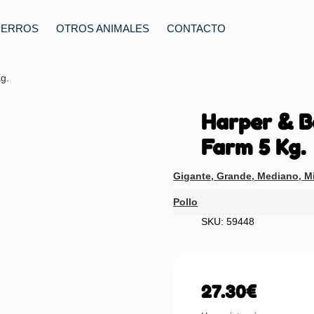
PERROS
OTROS ANIMALES
CONTACTO
g.
Harper & B
Farm 5 Kg.
Gigante
,
Grande
,
Mediano
,
Mi
Pollo
SKU: 59448
27.30
€