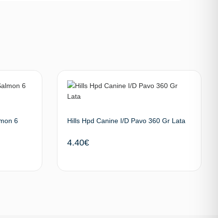
lmon 6
Hills Hpd Canine I/D Pavo 360 Gr Lata
4.40
€
 al carrito
Añadir al carrito
SUBIR