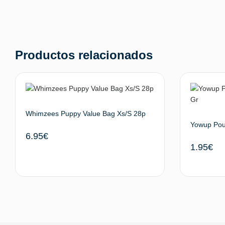
Productos relacionados
Whimzees Puppy Value Bag Xs/S 28p
Yowup Pouc
6.95
€
1.95
€
Añadir al carrito