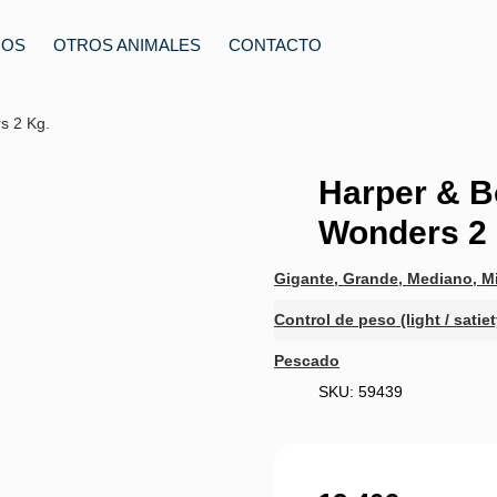
ROS
OTROS ANIMALES
CONTACTO
s 2 Kg.
Harper & B
Wonders 2 
Gigante
,
Grande
,
Mediano
,
Mi
Control de peso (light / satiet
Pescado
SKU: 59439