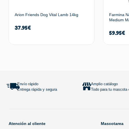
Arion Friends Dog Vital Lamb 14kg
Farmina N&
Medium Ma
37.95
€
59.95
€
Añadir al carrito
Envío rápido
Amplio catálogo
Entrega rápida y segura
Todo para tu mascota e
Atención al cliente
Mascotarea