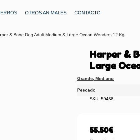
PERROS
OTROS ANIMALES
CONTACTO
rper & Bone Dog Adult Medium & Large Ocean Wonders 12 Kg.
Harper & 
Large Ocea
Grande
,
Mediano
Pescado
SKU: 59458
55.50
€