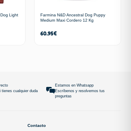
 Dog Light
Farmina N&D Ancestral Dog Puppy
Medium Maxi Cordero 12 Kg
60.95
€
 carrito
Añadir al carrito
SUBIR
recto
Estamos en Whatsapp
 tienes cualquier duda
Escríbenos y resolvemos tus
preguntas
Contacto