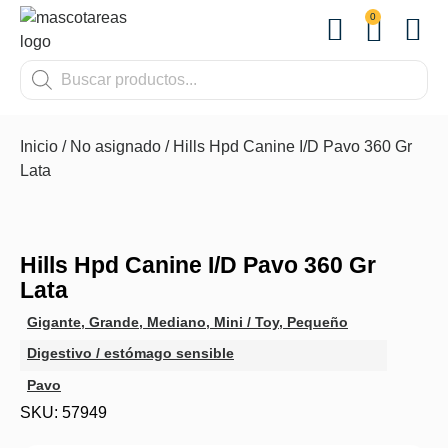
0
OTROS
Inicio
/
No asignado
/ Hills Hpd Canine I/D Pavo 360 Gr
Lata
Hills Hpd Canine I/D Pavo 360 Gr
Lata
Gigante
,
Grande
,
Mediano
,
Mini / Toy
,
Pequeño
Digestivo / estómago sensible
Pavo
SKU: 57949