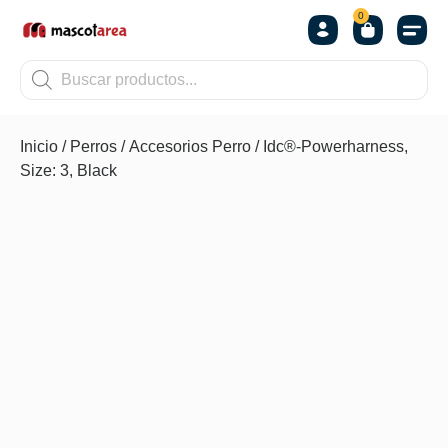
0
OTROS
Inicio
/
Perros
/
Accesorios Perro
/ Idc®-Powerharness,
Size: 3, Black