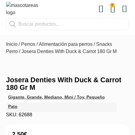
0
OTROS
Inicio
/
Perros
/
Alimentación para perros
/
Snacks
Perro
/ Josera Denties With Duck & Carrot 180 Gr M
Josera Denties With Duck & Carrot
180 Gr M
Gigante
,
Grande
,
Mediano
,
Mini / Toy
,
Pequeño
Pato
SKU: 62688
2.50
€