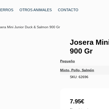
PERROS
OTROS ANIMALES
CONTACTO
sera Mini Junior Duck & Salmon 900 Gr
Josera Min
900 Gr
Pequeño
Mixto
,
Pollo
,
Salmón
SKU: 62696
7.95
€