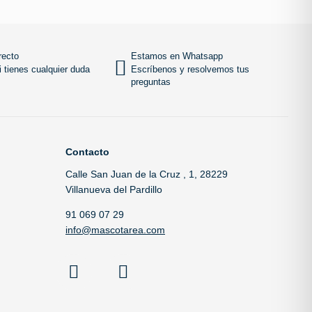
 al carrito
Añadir al carrito
SUBIR
recto
Estamos en Whatsapp
 tienes cualquier duda
Escríbenos y resolvemos tus
preguntas
Contacto
Calle San Juan de la Cruz , 1, 28229
Villanueva del Pardillo
91 069 07 29
info@mascotarea.com