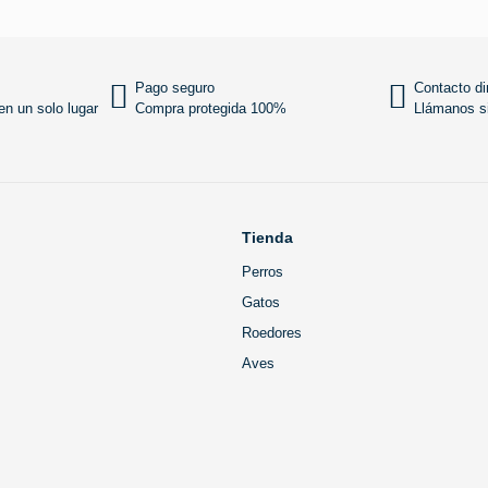
Añadir al carrito
Añadir
Pago seguro
Contacto di
n un solo lugar
Compra protegida 100%
Llámanos si
Tienda
Perros
Gatos
Roedores
Aves