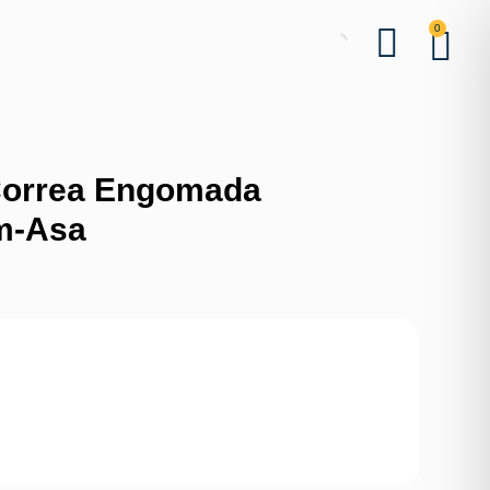
0
Correa Engomada
m-Asa