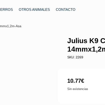
PERROS
OTROS ANIMALES
CONTACTO
14mmx1,2m-Asa
Julius K9 
14mmx1,2
SKU: 2269
10.77
€
Sin existencias