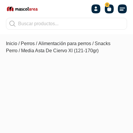
0
OTROS
Inicio
/
Perros
/
Alimentación para perros
/
Snacks
Perro
/ Media Asta De Ciervo Xl (121-170gr)