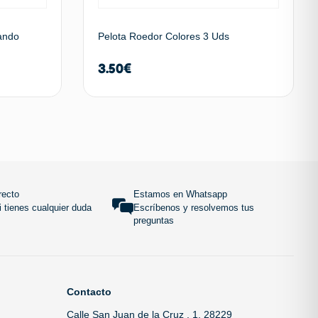
lando
Pelota Roedor Colores 3 Uds
3.50
€
 carrito
Añadir al carrito
SUBIR
recto
Estamos en Whatsapp
 tienes cualquier duda
Escríbenos y resolvemos tus
preguntas
Contacto
Calle San Juan de la Cruz , 1, 28229