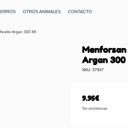
PERROS
OTROS ANIMALES
CONTACTO
ceite Argan 300 Ml
Menforsan
Argan 300
SKU: 37937
9.95
€
Sin existencias