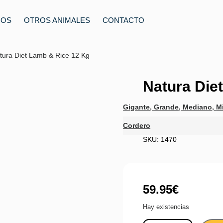
ROS
OTROS ANIMALES
CONTACTO
tura Diet Lamb & Rice 12 Kg
Natura Die
Gigante
,
Grande
,
Mediano
,
Mi
Cordero
SKU: 1470
59.95
€
Hay existencias