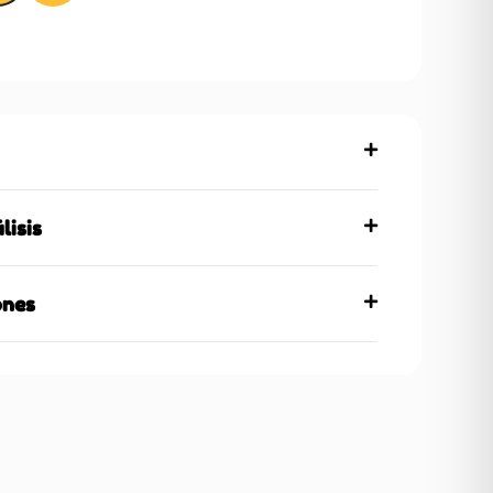
lisis
ones