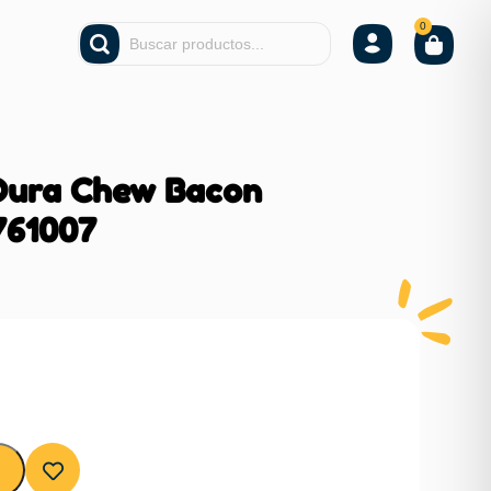
0
Dura Chew Bacon
61007