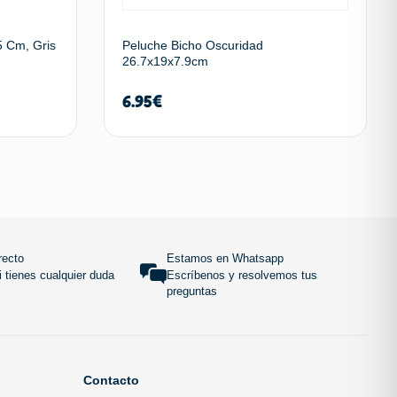
5 Cm, Gris
Peluche Bicho Oscuridad
26.7x19x7.9cm
6.95
€
 carrito
Añadir al carrito
SUBIR
recto
Estamos en Whatsapp
 tienes cualquier duda
Escríbenos y resolvemos tus
preguntas
Contacto