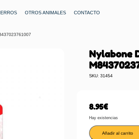
PERROS
OTROS ANIMALES
CONTACTO
M8437023761007
Nylabone 
M84370237
SKU: 31454
8.95
€
Hay existencias
Añadir al carrito