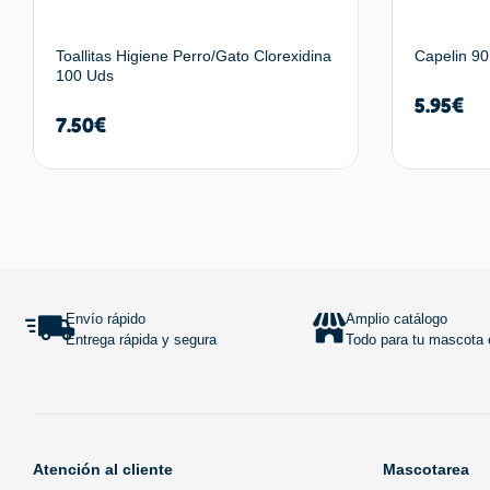
Toallitas Higiene Perro/Gato Clorexidina
Capelin 90
100 Uds
5.95
€
7.50
€
Añadir al carrito
Envío rápido
Amplio catálogo
Entrega rápida y segura
Todo para tu mascota e
Atención al cliente
Mascotarea