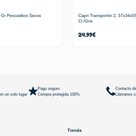
 Gr Pescaditos Secos
Capri Transportín 2, 37x34x5
Cl./Gris
24.99
€
Añadir al carrito
Añadir al
Pago seguro
Contacto di
n un solo lugar
Compra protegida 100%
Llámanos si
Tienda