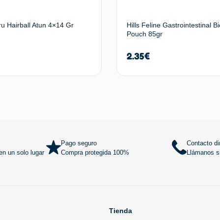
u Hairball Atun 4×14 Gr
Hills Feline Gastrointestinal 
Pouch 85gr
2.35
€
Añadir al carrito
Añadir al
Pago seguro
Contacto di
n un solo lugar
Compra protegida 100%
Llámanos si
Tienda