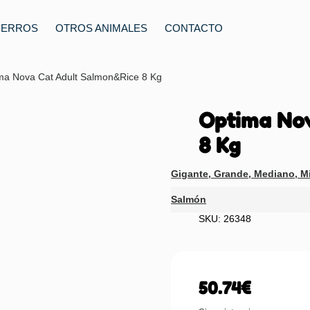
PERROS
OTROS ANIMALES
CONTACTO
ma Nova Cat Adult Salmon&Rice 8 Kg
Optima Nov
8 Kg
Gigante
,
Grande
,
Mediano
,
Mi
Salmón
SKU: 26348
50.74
€