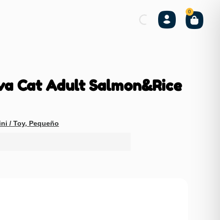
0
a Cat Adult Salmon&Rice
ni / Toy
,
Pequeño