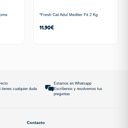
Biome
*Fresh Cat Adul Mediter Fit 2 Kg
11.90
€
 carrito
Añadir al carrito
SUBIR
recto
Estamos en Whatsapp
 tienes cualquier duda
Escríbenos y resolvemos tus
preguntas
Contacto