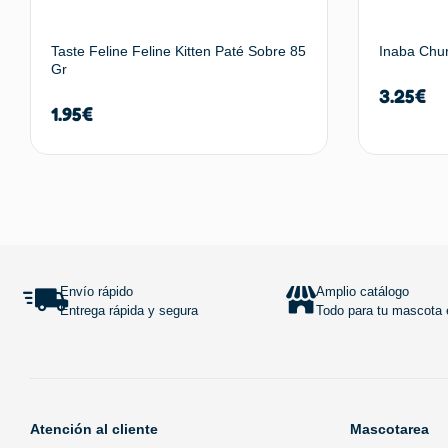
Taste Feline Feline Kitten Paté Sobre 85
Inaba Chur
Gr
3.25
€
1.95
€
Añadir al carrito
Envío rápido
Amplio catálogo
Entrega rápida y segura
Todo para tu mascota e
Atención al cliente
Mascotarea