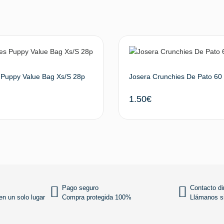
Puppy Value Bag Xs/S 28p
Josera Crunchies De Pato 60
1.50
€
Añadir al carrito
Añadir
Pago seguro
Contacto di
n un solo lugar
Compra protegida 100%
Llámanos si