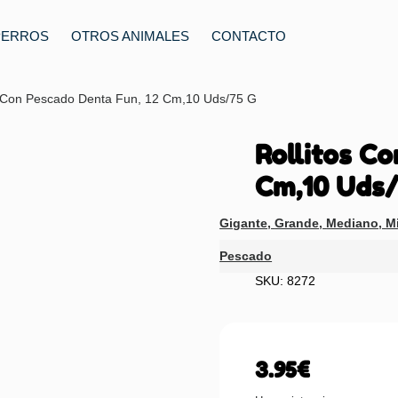
PERROS
OTROS ANIMALES
CONTACTO
s Con Pescado Denta Fun, 12 Cm,10 Uds/75 G
Rollitos C
Cm,10 Uds/
Gigante
,
Grande
,
Mediano
,
Mi
Pescado
SKU: 8272
3.95
€