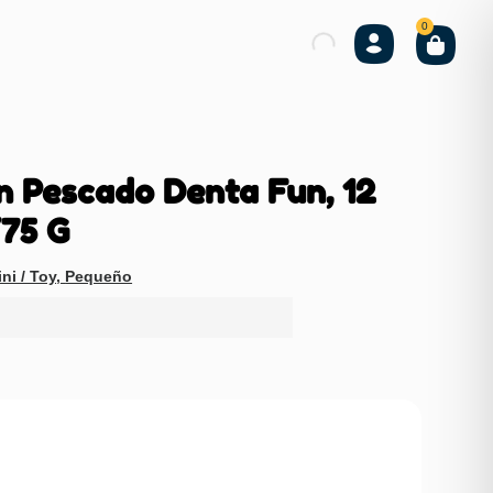
0
on Pescado Denta Fun, 12
75 G
ni / Toy
,
Pequeño