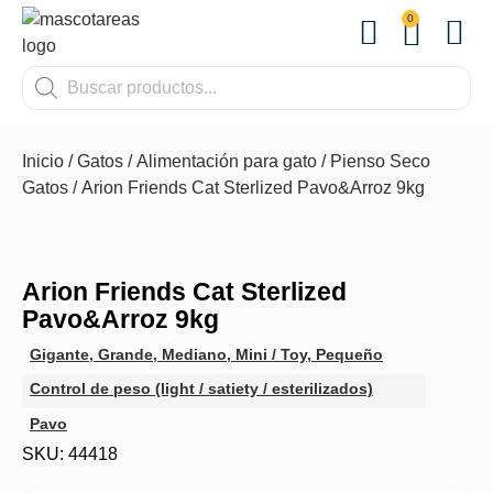
0
OTROS
Inicio
/
Gatos
/
Alimentación para gato
/
Pienso Seco
Gatos
/ Arion Friends Cat Sterlized Pavo&Arroz 9kg
Arion Friends Cat Sterlized
Pavo&Arroz 9kg
Gigante
,
Grande
,
Mediano
,
Mini / Toy
,
Pequeño
Control de peso (light / satiety / esterilizados)
Pavo
SKU: 44418