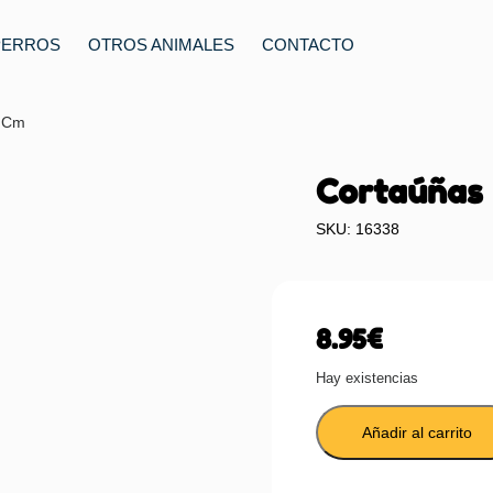
PERROS
OTROS ANIMALES
CONTACTO
5 Cm
Cortaúñas P
SKU: 16338
8.95
€
Hay existencias
Añadir al carrito