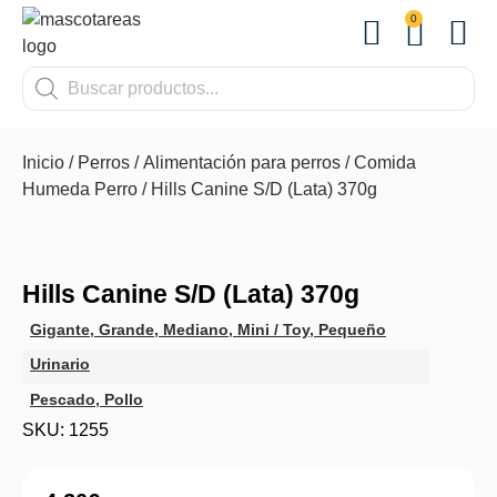
0
OTROS
Inicio
/
Perros
/
Alimentación para perros
/
Comida
Humeda Perro
/ Hills Canine S/D (Lata) 370g
Hills Canine S/D (Lata) 370g
Gigante
,
Grande
,
Mediano
,
Mini / Toy
,
Pequeño
Urinario
Pescado
,
Pollo
SKU: 1255