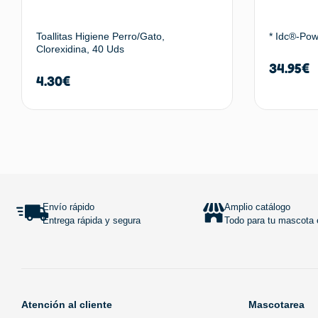
Toallitas Higiene Perro/Gato,
* Idc®-Pow
Clorexidina, 40 Uds
34.95
€
4.30
€
Añadir al carrito
Envío rápido
Amplio catálogo
Entrega rápida y segura
Todo para tu mascota e
Atención al cliente
Mascotarea