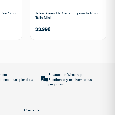
 Con Stop
Julius Arnes Idc Cinta Engomada Rojo
Talla Mini
22.95
€
 carrito
Añadir al carrito
SUBIR
recto
Estamos en Whatsapp
 tienes cualquier duda
Escríbenos y resolvemos tus
preguntas
Contacto