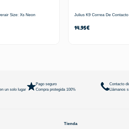
erair Size: Xs Neon
Julius K9 Correa De Contacto
14.95
€
Añadir al carrito
Añadir al
Pago seguro
Contacto di
n un solo lugar
Compra protegida 100%
Llámanos si
Tienda