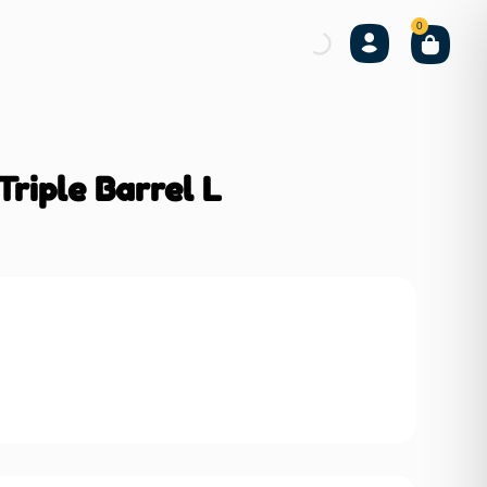
0
riple Barrel L